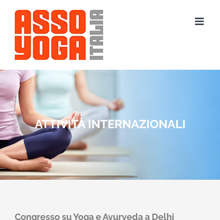
Salta
al
contenuto
ATTIVITÀ INTERNAZIONALI
Congresso su Yoga e Ayurveda a Delhi